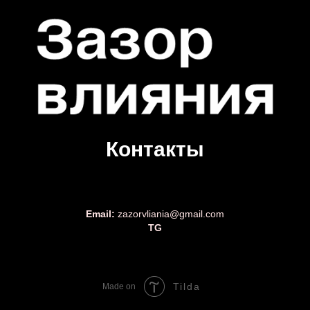
Контакты
Email:
zazorvliania@gmail.com
TG
Tilda
Made on