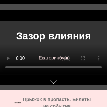
google-site-verification: google8142920528822488.html
Зазор влияния
Екатеринбург
Прыжок в пропасть. Билеты
на события