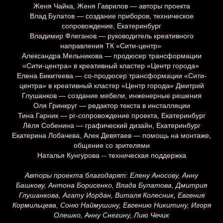
Женя Чайка, Женя Гаврилов — авторы проекта
Влад Булатов — создание приборов, техническое
сопровождение, Екатеринбург
Владимир Флеганов — руководитель креативного
направления ТК «Сити-центр»
Александра Мельникова — продюсер трансформации
«Сити-центра» в креативный кластер «Центр города»
Елена Бикитеева — со-продюсер трансформации «Сити-
центра» в креативный кластер «Центр города» Дмитрий
Глушанков — создание мебели, инженерные решения
Оля Гринкруг — редактор текста в инсталляции
Тина Гарник — pr-сопровождение проекта, Екатеринбург
Лёля Собенина — графический дизайн, Екатеринбург
Екатерина Лобачева, Алек Девятаев — помощь на монтаже,
общение со зрителями
Наталья Кунгурова -- техническая поддержка
Авторы проекта благодарят: Елену Аносову, Анну
Башкову, Антона Борисенко, Влада Булатова, Дмитрия
Глушанкова, Агату Иордан, Виталя Колесник, Евгения
Кормильцева, Соню Наймушину, Евгению Никитину, Игоря
Олешко, Анну Снегину, Лию Чечик