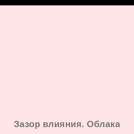
google-site-verification: google8142920528822488.html
Зазор влияния. Облака