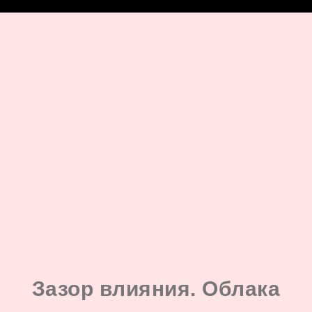
google-site-verification: google8142920528822488.html
Зазор влияния. Облака