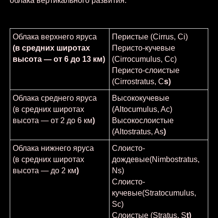
облака вертикального развития.
Облака верхнего яруса
Перистые (Cirrus, Ci)
(в средних широтах
Перисто-кучевые
высота — от 6 до 13 км)
(Cirrocumulus, Cc)
Перисто-слоистые
(Cirrostratus, C
s)
Облака среднего яруса
Высококучевые
(в средних широтах
(Altocumulus, Ac)
высота — от 2 до 6 км
)
Высокослоистые
(Altostratus, As
)
Облака нижнего яруса
Слоисто-
(в средних широтах
дождевые(Nimbostratus,
высота — до 2 км
)
Ns)
Слоисто-
кучевые(Stratocumulus,
Sc)
Слоистые (Stratus, S
t)