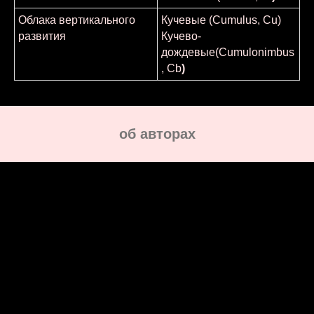
Облака вертикального
Кучевые (Cumulus, Cu)
развития
Кучево-
дождевые(Cumulonimbus
, Cb
)
oб авторах
Женя Чайка