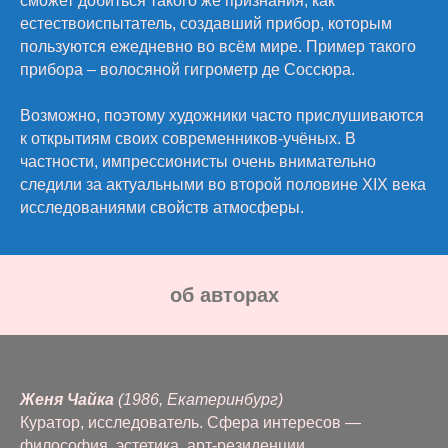
сможет добиться такого же признания, как
естествоиспытатель, создавший прибор, которым
пользуются ежедневно во всём мире. Пример такого
прибора – волосяной гигрометр де Соссюра.
Возможно, поэтому художники часто прислушиваются
к открытиям своих современников-учёных. В
частности, импрессионисты очень внимательно
следили за актуальными во второй половине XIX века
исследованиями свойств атмосферы.
oб авторах
Женя Чайка
(1986, Екатеринбург)
Куратор, исследователь. Сфера интересов —
философия, эстетика, арт-резиденции,