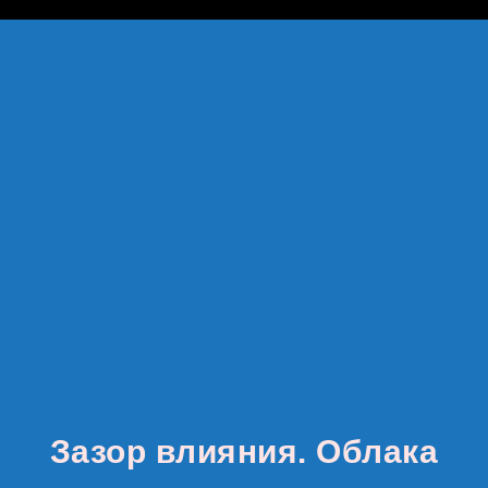
google-site-verification: google8142920528822488.html
Зазор влияния. Облака