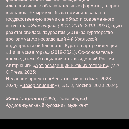
альтернативные образовательные форматы, теория
выставок. Четырежды была номинирована на
государственную премию в области современного
искусства
«Инновация» (2012, 2018, 2019. 2021),
один
раз становилась лауреатом (2018) за кураторство
программы Арт-резиденций 4-й Уральской
индустриальной биеннале. Куратор арт-резиденции
«
Шишимская горка
» (2019-2021). Со-основатель и
председатель
Ассоциации арт-резиденций России
.
Автор книги «
Арт-резиденции и как их готовить
» (V-A-
C Press, 2025).
Недавние проекты: «
Весь этот мир
» (Ямал, 2023-
2024), «
Зазор влияния
» (ГЭС-2, Москва, 2023-2024).
Женя Гаврилов
(1985, Новосибирск)
Аудиовизуальный художник, музыкант.