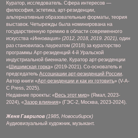
Куратор, исследователь. Сфера интересов —
философия, эстетика, арт-резиденции,
альтернативные образовательные форматы, теория
выставок. Четырежды была номинирована на
государственную премию в области современного
искусства
«Инновация» (2012, 2018, 2019. 2021),
один
раз становилась лауреатом (2018) за кураторство
программы Арт-резиденций 4-й Уральской
индустриальной биеннале. Куратор арт-резиденции
«
Шишимская горка
» (2019-2021). Со-основатель и
председатель
Ассоциации арт-резиденций России
.
Автор книги «
Арт-резиденции и как их готовить
» (V-A-
C Press, 2025).
Недавние проекты: «
Весь этот мир
» (Ямал, 2023-
2024), «
Зазор влияния
» (ГЭС-2, Москва, 2023-2024).
Женя Гаврилов
(1985, Новосибирск)
Аудиовизуальный художник, музыкант.