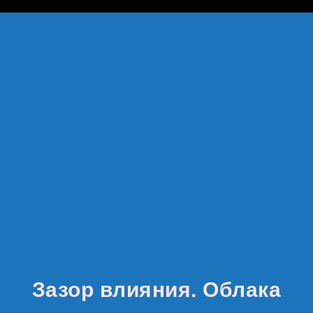
google-site-verification: google8142920528822488.html
Зазор влияния. Облака