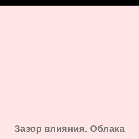
google-site-verification: google8142920528822488.html
Зазор влияния. Облака