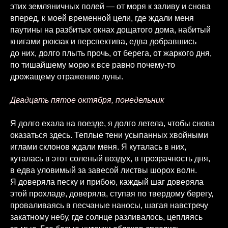
этих земляничных полей — от моря к заливу и снова
вперед, к моей временной цели, где ждали меня
паутины на разбитых окнах дощатого дома, набитый
книгами рюкзак и перспектива, едва добравшись
до них, долго плыть прочь, от берега, от жаркого дня,
по тишайшему морю к все равно почему-то
дрожащему отражению луны.
Двадцать пятое октября, понедельник
Я долго ехала на поезде, я долго летела, чтобы снова
оказаться здесь. Теплые тени усыпанных хвойными
иглами склонов ждали меня. Я куталась в них,
куталась в этот соленый воздух, в прозрачность дня,
в едва уловимый за завесой листвы шорох волн.
Я доверяла песку и прибою, каждый шаг доверяла
этой прохладе, доверяла, ступая по твердому берегу,
проваливаясь в песчаные наносы, шагая навстречу
закатному небу, где солнце разливалось, цепляясь