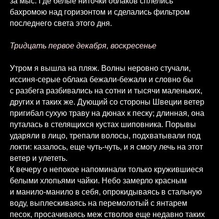
за мыс. Где белые ниточки облаков сплелись
бахромою над горизонтом и сделались фильтром
последнего света этого дня.
Тридцать первое декабря, воскресенье
Утром я вышла на пляж. Волны неровно стучали,
иссиня-серые облака бежали-бежали и словно бы
с разбега разбивались на сотни и тысячи маленьких,
других и таких же. Дующий со стороны Швеции ветер
пригибал сухую траву на дюнах к песку; длинная, она
путалась в стелящихся кустах шиповника. Порывы
ударяли в лицо, трепали волосы, подхватывали под
локти: казалось, еще чуть-чуть, и я смогу лечь на этот
ветер и улететь.
К вечеру о непокое напоминали только кружившиеся
белыми хлопьями чайки. Небо замерло красным
и манило-манило в себя, опрокидываясь в стальную
воду, выплескиваясь на перемолотый с янтарем
песок, просачиваясь меж стволов еще недавно таких