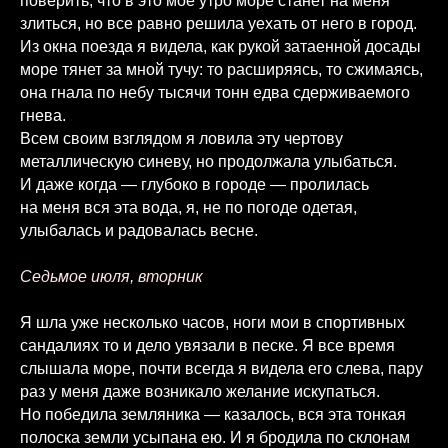
поверить, что в это мое утро море станет на меня
злиться, но все равно решила уехать от него в город.
Из окна поезда я видела, как рукой затаенной досады
море тянет за мной тучу: то расширяясь, то сжимаясь,
она гнала по небу тысячи тонн едва сдерживаемого
гнева.
Всем своим взглядом я ловила эту чертову
металлическую синеву, но продолжала улыбаться.
И даже когда — глубоко в городе — пролилась
на меня вся эта вода, я, не по погоде одетая,
улыбалась и радовалась весне.
Седьмое июля, вторник
Я шла уже несколько часов, ноги мои в спортивных
сандалиях то и дело увязали в песке. Я все время
слышала море, почти всегда я видела его слева, пару
раз у меня даже возникало желание искупаться.
Но победила земляника — казалось, вся эта тонкая
полоска земли усыпана ею. И я бродила по склонам